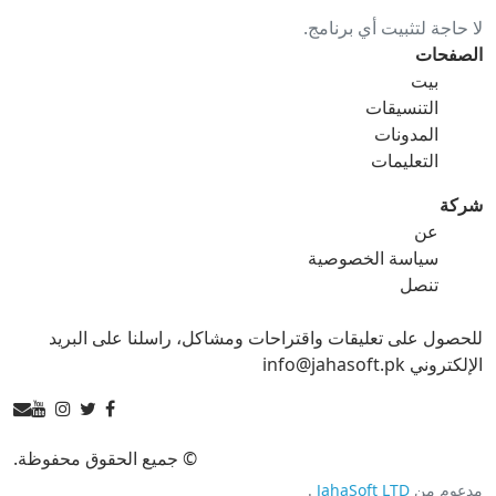
لا حاجة لتثبيت أي برنامج.
gif ل ico
gif ل jpg
الصفحات
بيت
gif ل png
gif ل svg
التنسيقات
المدونات
gif ل tga
التعليمات
شركة
عن
ico محول
سياسة الخصوصية
تنصل
ico ل bmp
ico ل eps
للحصول على تعليقات واقتراحات ومشاكل، راسلنا على البريد
ico ل gif
ico ل jpg
الإلكتروني info@jahasoft.pk
ico ل png
ico ل svg
ico ل tga
© جميع الحقوق محفوظة.
مدعوم من
JahaSoft LTD
.