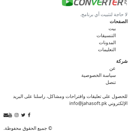
gif ل bmp
gif ل eps
لا حاجة لتثبيت أي برنامج.
gif ل ico
gif ل jpg
الصفحات
بيت
gif ل png
gif ل svg
التنسيقات
المدونات
gif ل tga
التعليمات
شركة
عن
ico محول
سياسة الخصوصية
تنصل
ico ل bmp
ico ل eps
للحصول على تعليقات واقتراحات ومشاكل، راسلنا على البريد
ico ل gif
ico ل jpg
الإلكتروني info@jahasoft.pk
ico ل png
ico ل svg
ico ل tga
© جميع الحقوق محفوظة.