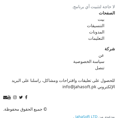
لا حاجة لتثبيت أي برنامج.
gif ل ico
gif ل jpg
الصفحات
بيت
gif ل png
gif ل svg
التنسيقات
المدونات
gif ل tga
التعليمات
شركة
عن
ico محول
سياسة الخصوصية
تنصل
ico ل bmp
ico ل eps
للحصول على تعليقات واقتراحات ومشاكل، راسلنا على البريد
ico ل gif
ico ل jpg
الإلكتروني info@jahasoft.pk
ico ل png
ico ل svg
ico ل tga
© جميع الحقوق محفوظة.
مدعوم من
JahaSoft LTD
.