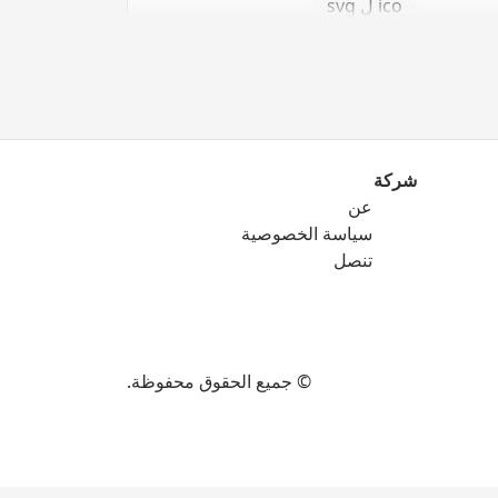
ico ل svg
شركة
عن
png ل eps
سياسة الخصوصية
png ل ico
تنصل
png ل svg
© جميع الحقوق محفوظة.