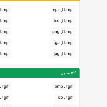
bmp ل eps
bmp ل gif
bmp ل ico
bmp ل jpg
bmp ل png
bmp ل svg
bmp ل tga
bmp ل png
bmp ل jpg
bmp ل gif
gif محول
gif ل bmp
gif ل eps
gif ل ico
gif ل jpg