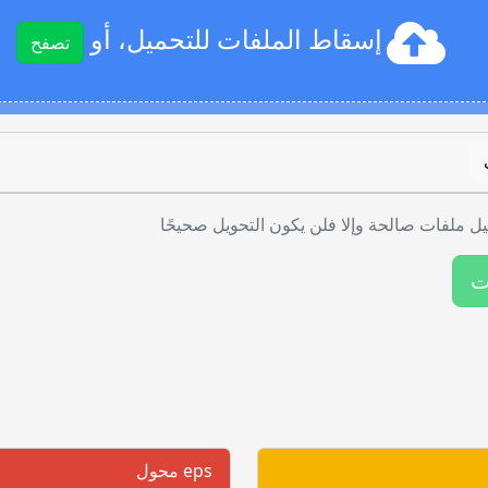
إسقاط الملفات للتحميل، أو
تصفح
ل ملفات صالحة وإلا فلن يكون التحويل صحيحًا
ت
eps محول