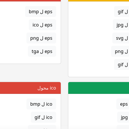
eps ل bmp
eps ل ico
eps ل png
eps ل tga
ico محول
ico ل bmp
ico ل gif