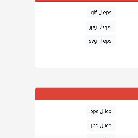
eps ل gif
eps ل jpg
eps ل svg
ico ل eps
ico ل jpg