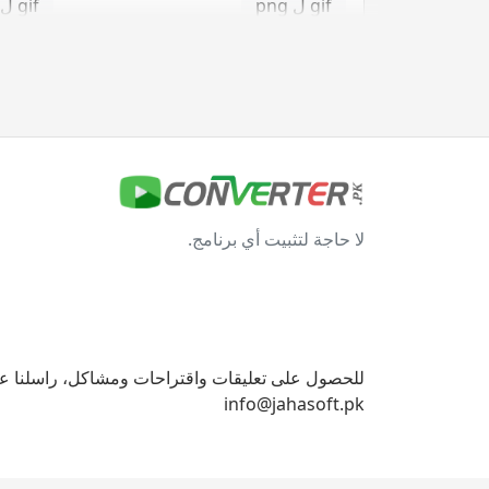
gif ل png
gif ل svg
gif ل tga
jpg محول
jpg ل bmp
jpg ل eps
لا حاجة لتثبيت أي برنامج.
jpg ل gif
jpg ل ico
jpg ل png
jpg ل svg
jpg ل tga
للحصول على تعليقات واقتراحات ومشاكل، راسلنا على
info@jahasoft.pk
svg محول