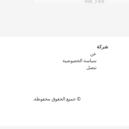
ico ل svg
شركة
عن
png ل eps
سياسة الخصوصية
png ل ico
تنصل
png ل svg
© جميع الحقوق محفوظة.