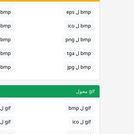
bmp ل eps
bmp ل gif
bmp ل ico
bmp ل jpg
bmp ل png
bmp ل svg
bmp ل tga
bmp ل png
bmp ل jpg
bmp ل gif
gif محول
gif ل bmp
gif ل eps
gif ل ico
gif ل jpg