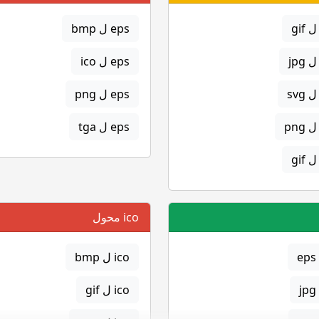
eps ل bmp
eps ل ico
eps ل png
eps ل tga
ico محول
ico ل bmp
ico ل gif