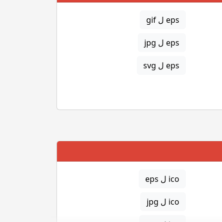
eps ل gif
eps ل jpg
eps ل svg
ico ل eps
ico ل jpg