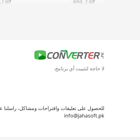
gif ل png
gif ل svg
gif ل tga
jpg محول
jpg ل bmp
jpg ل eps
لا حاجة لتثبيت أي برنامج.
jpg ل gif
jpg ل ico
jpg ل png
jpg ل svg
jpg ل tga
للحصول على تعليقات واقتراحات ومشاكل، راسلنا على
info@jahasoft.pk
svg محول