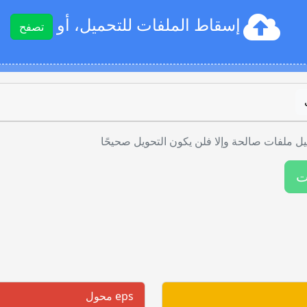
إسقاط الملفات للتحميل، أو
تصفح
ل ملفات صالحة وإلا فلن يكون التحويل صحيحًا
ت
eps محول