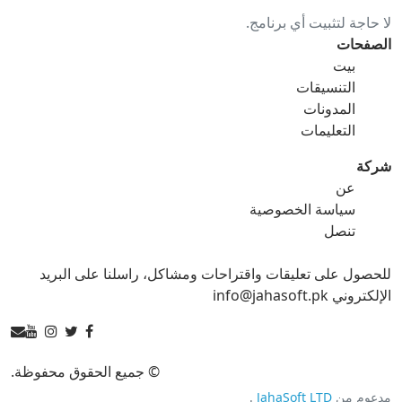
لا حاجة لتثبيت أي برنامج.
gif ل ico
gif ل jpg
الصفحات
بيت
gif ل png
gif ل svg
التنسيقات
المدونات
gif ل tga
التعليمات
شركة
عن
ico محول
سياسة الخصوصية
تنصل
ico ل bmp
ico ل eps
للحصول على تعليقات واقتراحات ومشاكل، راسلنا على البريد
ico ل gif
ico ل jpg
الإلكتروني info@jahasoft.pk
ico ل png
ico ل svg
ico ل tga
© جميع الحقوق محفوظة.
مدعوم من
JahaSoft LTD
.