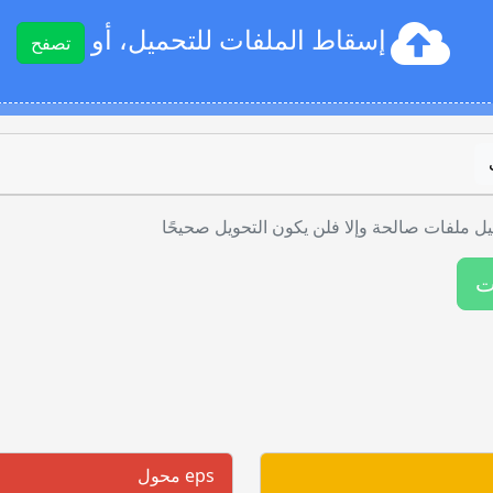
إسقاط الملفات للتحميل، أو
تصفح
ل ملفات صالحة وإلا فلن يكون التحويل صحيحًا
ت
eps محول