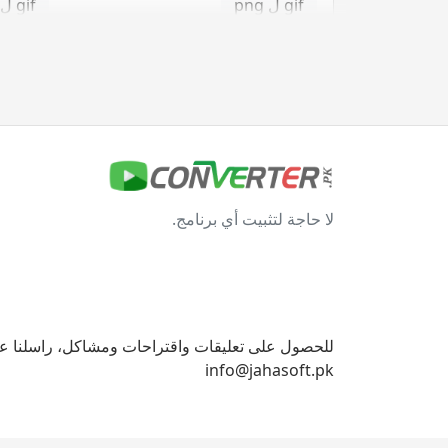
gif ل png
gif ل svg
gif ل tga
jpg محول
jpg ل bmp
jpg ل eps
لا حاجة لتثبيت أي برنامج.
jpg ل gif
jpg ل ico
jpg ل png
jpg ل svg
jpg ل tga
للحصول على تعليقات واقتراحات ومشاكل، راسلنا على
info@jahasoft.pk
svg محول