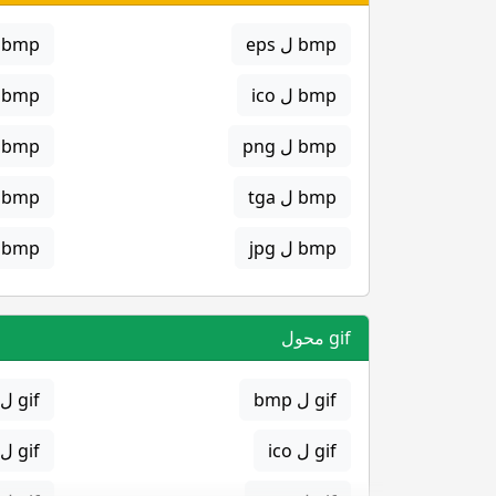
bmp ل eps
bmp ل gif
bmp ل ico
bmp ل jpg
bmp ل png
bmp ل svg
bmp ل tga
bmp ل png
bmp ل jpg
bmp ل gif
gif محول
gif ل bmp
gif ل eps
gif ل ico
gif ل jpg