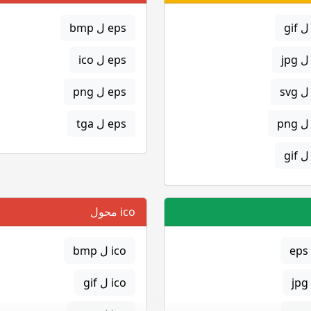
eps ل bmp
eps ل ico
eps ل png
eps ل tga
ico محول
ico ل bmp
ico ل gif