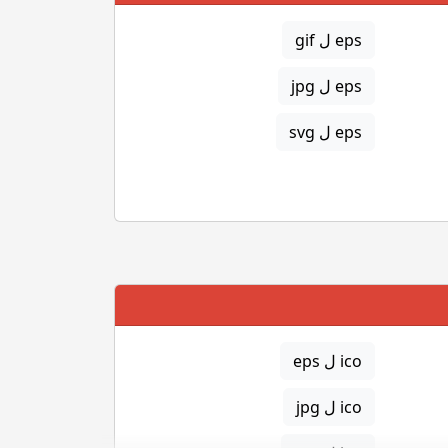
eps ل gif
eps ل jpg
eps ل svg
ico ل eps
ico ل jpg