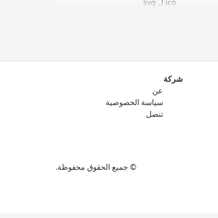
ico ل svg
شركة
عن
png ل eps
سياسة الخصوصية
png ل ico
تنصل
png ل svg
© جميع الحقوق محفوظة.