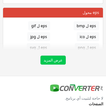
eps محول
eps ل bmp
eps ل gif
eps ل ico
eps ل jpg
eps ل png
eps ل svg
eps ل tga
عرض المزيد
gif محول
gif ل bmp
gif ل eps
لا حاجة لتثبيت أي برنامج.
gif ل ico
gif ل jpg
الصفحات