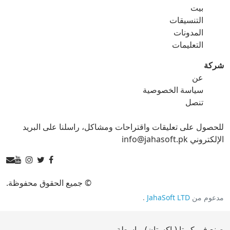
بيت
gif ل png
gif ل svg
التنسيقات
المدونات
gif ل tga
التعليمات
شركة
عن
ico محول
سياسة الخصوصية
تنصل
ico ل bmp
ico ل eps
للحصول على تعليقات واقتراحات ومشاكل، راسلنا على البريد
ico ل gif
ico ل jpg
الإلكتروني info@jahasoft.pk
ico ل png
ico ل svg
ico ل tga
© جميع الحقوق محفوظة.
مدعوم من
JahaSoft LTD
.
jpg محول
صنع في كويتا (باكستان) بواسطة