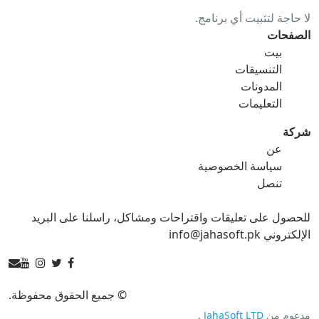
لا حاجة لتثبيت أي برنامج.
gif ل ico
gif ل jpg
الصفحات
بيت
gif ل png
gif ل svg
التنسيقات
المدونات
gif ل tga
التعليمات
شركة
عن
ico محول
سياسة الخصوصية
تنصل
ico ل bmp
ico ل eps
للحصول على تعليقات واقتراحات ومشاكل، راسلنا على البريد
ico ل gif
ico ل jpg
الإلكتروني info@jahasoft.pk
ico ل png
ico ل svg
ico ل tga
© جميع الحقوق محفوظة.
مدعوم من
JahaSoft LTD
.