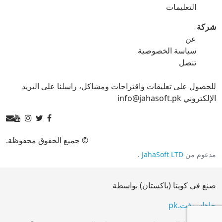
gif ل tga
التعليمات
شركة
عن
ico محول
سياسة الخصوصية
تنصل
ico ل bmp
ico ل eps
للحصول على تعليقات واقتراحات ومشاكل، راسلنا على البريد
ico ل gif
ico ل jpg
الإلكتروني info@jahasoft.pk
ico ل png
ico ل svg
ico ل tga
© جميع الحقوق محفوظة.
مدعوم من
JahaSoft LTD
.
jpg محول
صنع في كويتا (باكستان) بواسطة
jpg ل bmp
jpg ل eps
جاهاسوفت.pk