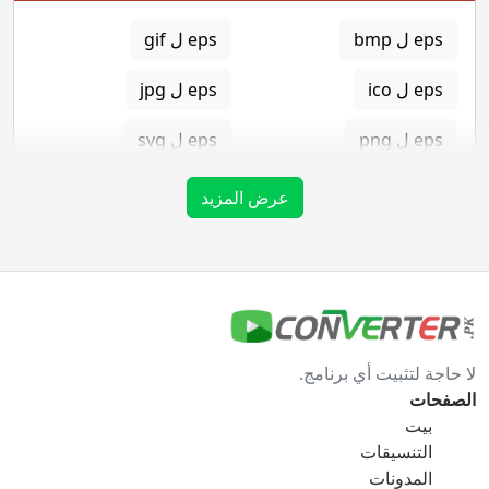
eps ل bmp
eps ل gif
eps ل ico
eps ل jpg
eps ل png
eps ل svg
eps ل tga
عرض المزيد
gif محول
gif ل bmp
gif ل eps
لا حاجة لتثبيت أي برنامج.
gif ل ico
gif ل jpg
الصفحات
بيت
gif ل png
gif ل svg
التنسيقات
المدونات