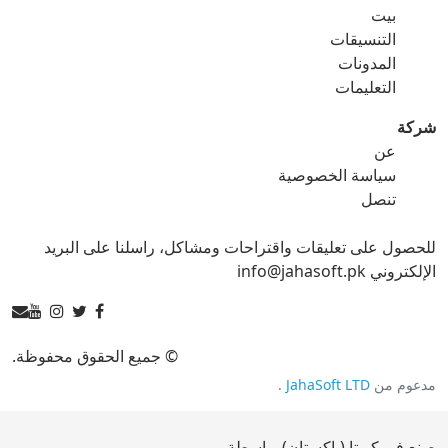
بيت
gif ل png
gif ل svg
التنسيقات
المدونات
gif ل tga
التعليمات
شركة
عن
ico محول
سياسة الخصوصية
تنصل
ico ل bmp
ico ل eps
للحصول على تعليقات واقتراحات ومشاكل، راسلنا على البريد
ico ل gif
ico ل jpg
الإلكتروني info@jahasoft.pk
ico ل png
ico ل svg
ico ل tga
© جميع الحقوق محفوظة.
مدعوم من
JahaSoft LTD
.
jpg محول
صنع في كويتا (باكستان) بواسطة