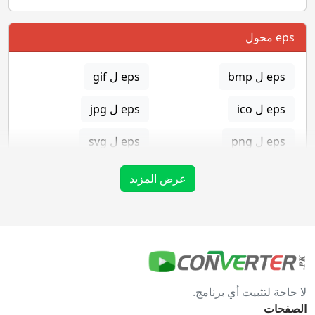
eps محول
eps ل bmp
eps ل gif
eps ل ico
eps ل jpg
eps ل png
eps ل svg
eps ل tga
عرض المزيد
gif محول
gif ل bmp
gif ل eps
لا حاجة لتثبيت أي برنامج.
gif ل ico
gif ل jpg
الصفحات