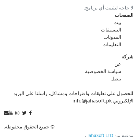
لا حاجة لتثبيت أي برنامج.
gif ل ico
gif ل jpg
الصفحات
بيت
gif ل png
gif ل svg
التنسيقات
المدونات
gif ل tga
التعليمات
شركة
عن
ico محول
سياسة الخصوصية
تنصل
ico ل bmp
ico ل eps
للحصول على تعليقات واقتراحات ومشاكل، راسلنا على البريد
ico ل gif
ico ل jpg
الإلكتروني info@jahasoft.pk
ico ل png
ico ل svg
ico ل tga
© جميع الحقوق محفوظة.
مدعوم من
JahaSoft LTD
.