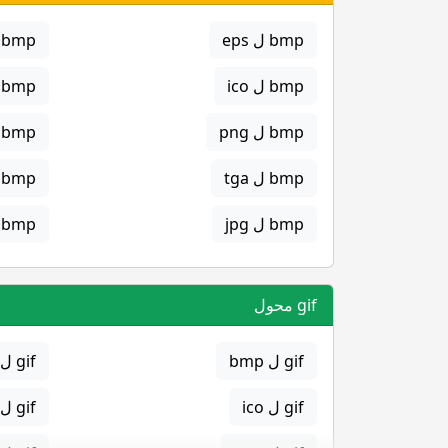
bmp ل eps
bmp ل gif
bmp ل ico
bmp ل jpg
bmp ل png
bmp ل svg
bmp ل tga
bmp ل png
bmp ل jpg
bmp ل gif
gif محول
gif ل bmp
gif ل eps
gif ل ico
gif ل jpg