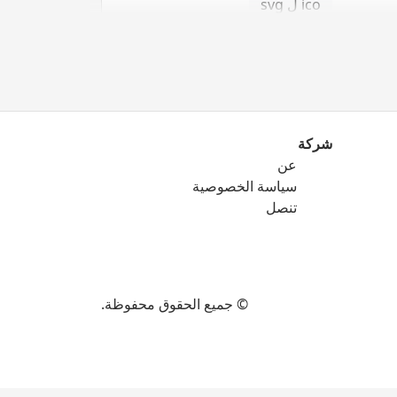
ico ل svg
شركة
عن
png ل eps
سياسة الخصوصية
png ل ico
تنصل
png ل svg
© جميع الحقوق محفوظة.