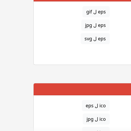
eps ل gif
eps ل jpg
eps ل svg
ico ل eps
ico ل jpg