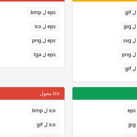
eps ل bmp
eps ل ico
eps ل png
eps ل tga
ico محول
ico ل bmp
ico ل gif