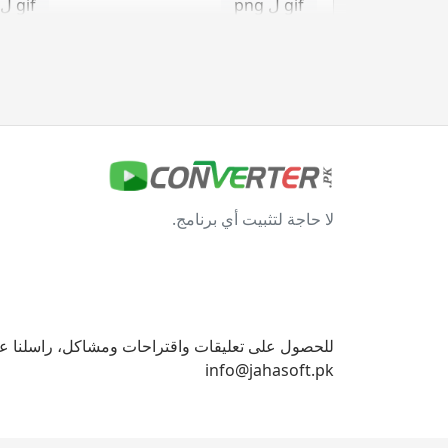
gif ل png
gif ل svg
gif ل tga
jpg محول
jpg ل bmp
jpg ل eps
لا حاجة لتثبيت أي برنامج.
jpg ل gif
jpg ل ico
jpg ل png
jpg ل svg
jpg ل tga
للحصول على تعليقات واقتراحات ومشاكل، راسلنا على
info@jahasoft.pk
svg محول