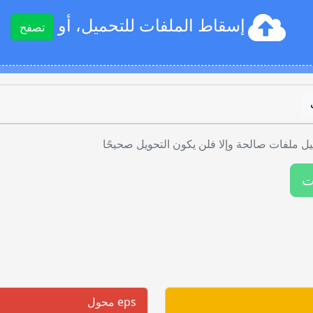
إسقاط الملفات للتحميل، أو
تصفح
ل ملفات صالحة وإلا فلن يكون التحويل صحيحًا
ت
eps محول