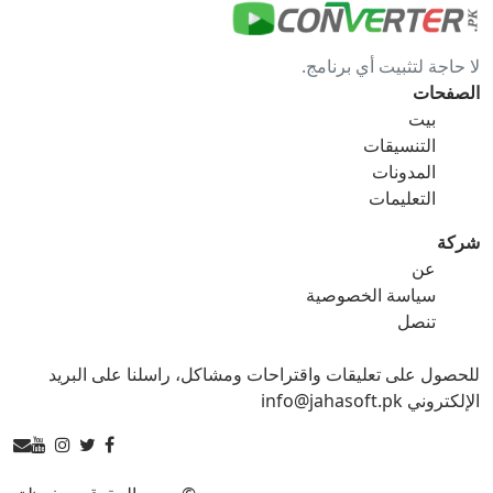
gif ل bmp
gif ل eps
لا حاجة لتثبيت أي برنامج.
gif ل ico
gif ل jpg
الصفحات
بيت
gif ل png
gif ل svg
التنسيقات
المدونات
gif ل tga
التعليمات
شركة
عن
ico محول
سياسة الخصوصية
تنصل
ico ل bmp
ico ل eps
للحصول على تعليقات واقتراحات ومشاكل، راسلنا على البريد
ico ل gif
ico ل jpg
الإلكتروني info@jahasoft.pk
ico ل png
ico ل svg
ico ل tga