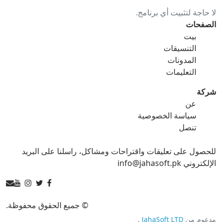
لا حاجة لتثبيت أي برنامج.
gif ل ico
gif ل jpg
الصفحات
بيت
gif ل png
gif ل svg
التنسيقات
المدونات
gif ل tga
التعليمات
شركة
عن
ico محول
سياسة الخصوصية
تنصل
ico ل bmp
ico ل eps
للحصول على تعليقات واقتراحات ومشاكل، راسلنا على البريد
ico ل gif
ico ل jpg
الإلكتروني info@jahasoft.pk
ico ل png
ico ل svg
ico ل tga
© جميع الحقوق محفوظة.
مدعوم من
JahaSoft LTD
.