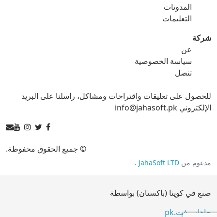
المدونات
gif ل tga
التعليمات
شركة
عن
ico محول
سياسة الخصوصية
تنصل
ico ل bmp
ico ل eps
للحصول على تعليقات واقتراحات ومشاكل، راسلنا على البريد
ico ل gif
ico ل jpg
الإلكتروني info@jahasoft.pk
ico ل png
ico ل svg
ico ل tga
© جميع الحقوق محفوظة.
مدعوم من
JahaSoft LTD
.
jpg محول
صنع في كويتا (باكستان) بواسطة
jpg ل bmp
jpg ل eps
جاهاسوفت.pk