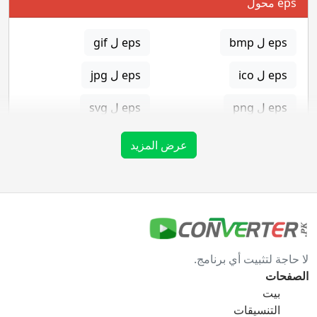
eps محول
eps ل bmp
eps ل gif
eps ل ico
eps ل jpg
eps ل png
eps ل svg
eps ل tga
عرض المزيد
gif محول
gif ل bmp
gif ل eps
لا حاجة لتثبيت أي برنامج.
gif ل ico
gif ل jpg
الصفحات
بيت
gif ل png
gif ل svg
التنسيقات