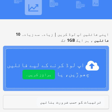
اپنی فائلیں اپ لوڈ کریں | زیادہ سے زیادہ
10
فائلیں
، ہر ایک
1GB
تک
اپ لوڈ کرنے کے لیے فائلیں
چھوڑیں، یا
براؤز کریں۔
ترتیبات کو حسب ضرورت بنائیں