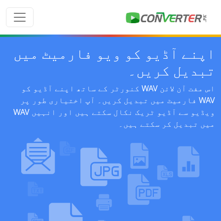
اپنے آڈیو کو ویو فارمیٹ میں
تبدیل کریں۔
اس مفت آن لائن WAV کنورٹر کے ساتھ اپنے آڈیو کو
WAV فارمیٹ میں تبدیل کریں۔ آپ اختیاری طور پر
ویڈیو سے آڈیو ٹریک نکال سکتے ہیں اور انہیں WAV
میں تبدیل کر سکتے ہیں۔