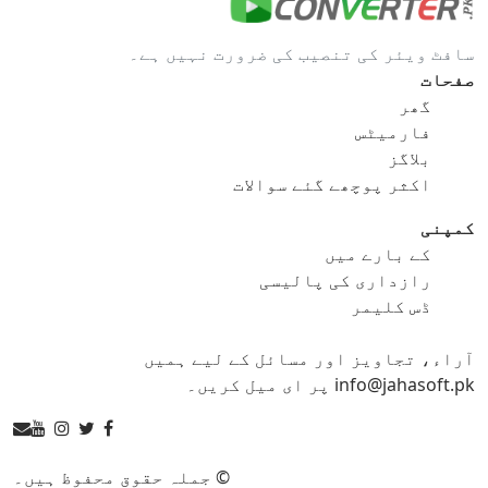
gif کو bmp
gif کو eps
سافٹ ویئر کی تنصیب کی ضرورت نہیں ہے۔
gif کو ico
gif کو jpg
صفحات
گھر
gif کو png
gif کو svg
فارمیٹس
بلاگز
gif کو tga
اکثر پوچھے گئے سوالات
کمپنی
کے بارے میں
ico کنورٹر
رازداری کی پالیسی
ڈس کلیمر
ico کو bmp
ico کو eps
آراء، تجاویز اور مسائل کے لیے ہمیں
ico کو gif
ico کو jpg
info@jahasoft.pk پر ای میل کریں۔
ico کو png
ico کو svg
ico کو tga
© جملہ حقوق محفوظ ہیں۔