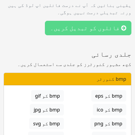
یقینی بنائیں کہ آپ نے درست فائلیں اپ لوڈ کی ہیں
ورنہ تبدیلی درست نہیں ہوگی۔
فائلوں کو تبدیل کریں۔
جلدی رسائی
کچھ مشہور کنورٹرز کو جلدی سے استعمال کریں۔
bmp کنورٹر
bmp کو eps
bmp کو gif
bmp کو ico
bmp کو jpg
bmp کو png
bmp کو svg