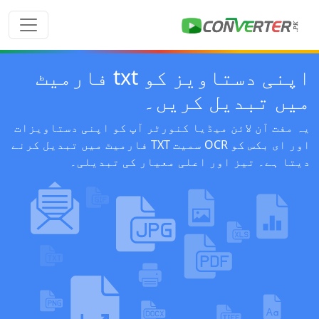
اپنی دستاویز کو txt فارمیٹ
میں تبدیل کریں۔
یہ مفت آن لائن میڈیا کنورٹر آپ کو اپنی دستاویزات
اور ای بکس کو OCR سمیت TXT فارمیٹ میں تبدیل کرنے
دیتا ہے۔ تیز اور اعلی معیار کی تبدیلی۔