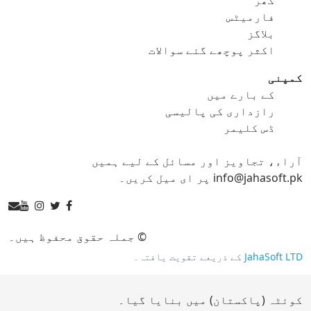
gif کو png
gif کو svg
فارمیٹس
بلاگز
gif کو tga
اکثر پوچھے گئے سوالات
کمپنی
کے بارے میں
ico کنورٹر
رازداری کی پالیسی
ڈس کلیمر
ico کو bmp
ico کو eps
آراء، تجاویز اور مسائل کے لیے ہمیں
ico کو gif
ico کو jpg
info@jahasoft.pk پر ای میل کریں۔
ico کو png
ico کو svg
ico کو tga
© جملہ حقوق محفوظ ہیں۔
JahaSoft LTD
کے ذریعے تقویت یافتہ۔
jpg کنورٹر
کوئٹہ (پاکستان) میں بنایا گیا۔