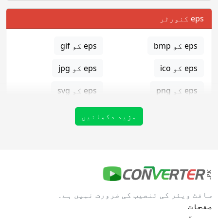
eps کنورٹر
eps کو bmp
eps کو gif
eps کو ico
eps کو jpg
eps کو png
eps کو svg
eps کو tga
مزید دکھائیں
gif کنورٹر
gif کو bmp
gif کو eps
سافٹ ویئر کی تنصیب کی ضرورت نہیں ہے۔
gif کو ico
gif کو jpg
صفحات
گھر