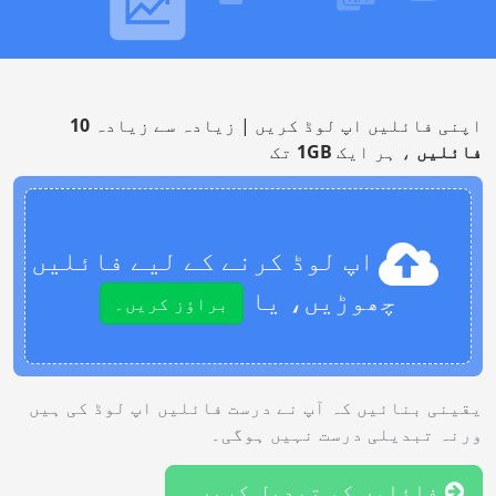
اپنی فائلیں اپ لوڈ کریں | زیادہ سے زیادہ
10
فائلیں
، ہر ایک
1GB
تک
اپ لوڈ کرنے کے لیے فائلیں
چھوڑیں، یا
براؤز کریں۔
یقینی بنائیں کہ آپ نے درست فائلیں اپ لوڈ کی ہیں
ورنہ تبدیلی درست نہیں ہوگی۔
فائلوں کو تبدیل کریں۔