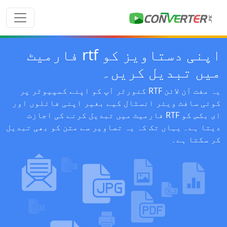
اپنی دستاویز کو rtf فارمیٹ
میں تبدیل کریں۔
یہ مفت آن لائن RTF کنورٹر آپ کو اپنے کمپیوٹر پر
کوئی سافٹ ویئر انسٹال کیے بغیر اپنی فائلوں اور
ای بکس کو RTF فارمیٹ میں تبدیل کرنے کی اجازت
دیتا ہے۔ یہاں تک کہ یہ تصاویر سے متن کو بھی تبدیل
کر سکتا ہے۔