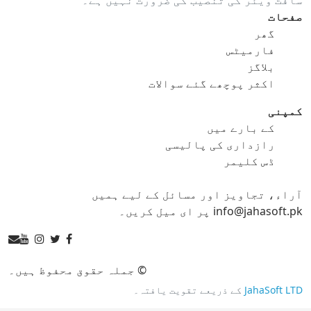
gif کو ico
gif کو jpg
صفحات
گھر
gif کو png
gif کو svg
فارمیٹس
بلاگز
gif کو tga
اکثر پوچھے گئے سوالات
کمپنی
کے بارے میں
ico کنورٹر
رازداری کی پالیسی
ڈس کلیمر
ico کو bmp
ico کو eps
آراء، تجاویز اور مسائل کے لیے ہمیں
ico کو gif
ico کو jpg
info@jahasoft.pk پر ای میل کریں۔
ico کو png
ico کو svg
ico کو tga
© جملہ حقوق محفوظ ہیں۔
JahaSoft LTD
کے ذریعے تقویت یافتہ۔