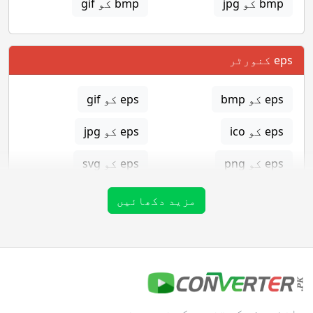
bmp کو jpg
bmp کو gif
eps کنورٹر
eps کو bmp
eps کو gif
eps کو ico
eps کو jpg
eps کو png
eps کو svg
eps کو tga
مزید دکھائیں
gif کنورٹر
gif کو bmp
gif کو eps
سافٹ ویئر کی تنصیب کی ضرورت نہیں ہے۔