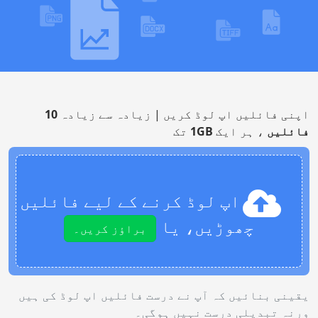
اپنی فائلیں اپ لوڈ کریں | زیادہ سے زیادہ
10
فائلیں
، ہر ایک
1GB
تک
اپ لوڈ کرنے کے لیے فائلیں
چھوڑیں، یا
براؤز کریں۔
یقینی بنائیں کہ آپ نے درست فائلیں اپ لوڈ کی ہیں
ورنہ تبدیلی درست نہیں ہوگی۔