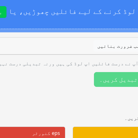
لوڈ کرنے کے لیے فائلیں چھوڑیں، یا
ب
ب ضرورت بنائیں
پ نے درست فائلیں اپ لوڈ کی ہیں ورنہ تبدیلی درست نہی
تبدیل کریں۔
ریں۔
eps کنورٹر