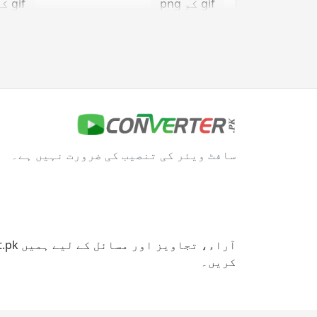
gif کو png
gif کو svg
gif کو tga
jpg کنورٹر
jpg کو bmp
jpg کو eps
سافٹ ویئر کی تنصیب کی ضرورت نہیں ہے۔
jpg کو gif
jpg کو ico
jpg کو png
jpg کو svg
jpg کو tga
کریں۔
svg کنورٹر