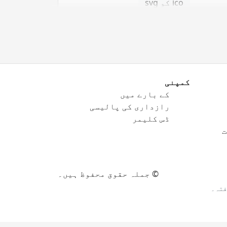
ico کو svg
کمپنی
کے بارے میں
png کو eps
رازداری کی پالیسی
png کو ico
ڈس کلیمر
ت
png کو svg
© جملہ حقوق محفوظ ہیں۔
فتہ۔