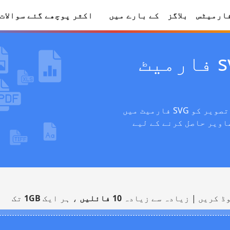
ارمیٹس
بلاگز
کے بارے میں
اکثر پوچھے گئے سوالات
اپنی تصویر کو svg فارمیٹ
اس مفت آن لائن امیج کنورٹر کے ساتھ اپنی تصویر کو SVG فارمیٹ میں
اویر حاصل کرنے کے لیے
ڈ کریں | زیادہ سے زیادہ
10 فائلیں
، ہر ایک
1GB
تک