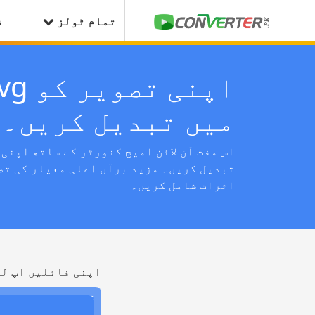
تمام ٹولز
ف
میں تبدیل کریں۔
تبدیل کریں۔ مزید برآں اعلی معیار کی تص
اثرات شامل کریں۔
اپنی فائلیں اپ لو