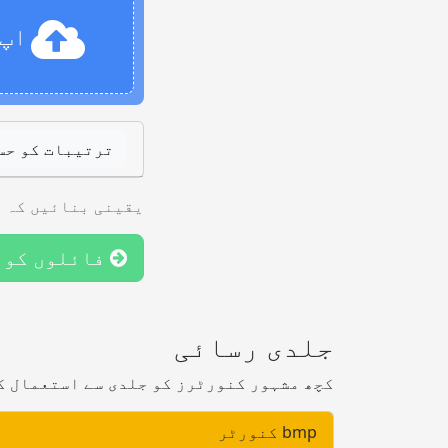
اپ 
ترتیبات کو حس
یقینی بنائیں کہ آ
فائلوں کو 
جلدی رسائی
کچھ مشہور کنورٹرز کو جلدی سے استعمال ک
bmp کنورٹر