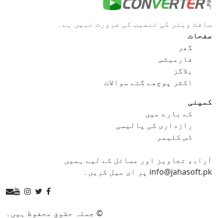
gif کو bmp
gif کو eps
سافٹ ویئر کی تنصیب کی ضرورت نہیں ہے۔
gif کو ico
gif کو jpg
صفحات
گھر
gif کو png
gif کو svg
فارمیٹس
بلاگز
gif کو tga
اکثر پوچھے گئے سوالات
کمپنی
کے بارے میں
ico کنورٹر
رازداری کی پالیسی
ڈس کلیمر
ico کو bmp
ico کو eps
آراء، تجاویز اور مسائل کے لیے ہمیں
ico کو gif
ico کو jpg
info@jahasoft.pk پر ای میل کریں۔
ico کو png
ico کو svg
ico کو tga
© جملہ حقوق محفوظ ہیں۔