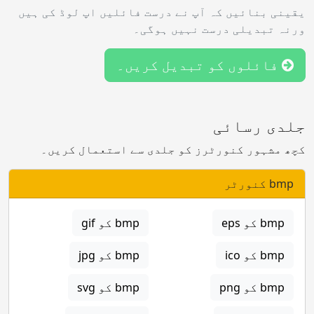
یقینی بنائیں کہ آپ نے درست فائلیں اپ لوڈ کی ہیں
ورنہ تبدیلی درست نہیں ہوگی۔
فائلوں کو تبدیل کریں۔
جلدی رسائی
کچھ مشہور کنورٹرز کو جلدی سے استعمال کریں۔
bmp کنورٹر
bmp کو eps
bmp کو gif
bmp کو ico
bmp کو jpg
bmp کو png
bmp کو svg