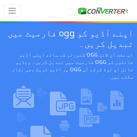
اپنے آڈیو کو ogg فارمیٹ میں
تبدیل کریں۔
اس مفت آن لائن OGG کنورٹر کے ساتھ اپنی آڈیو
فائلوں کو OGG فارمیٹ میں تبدیل کریں۔ ویڈیو
فائل اپ لوڈ کرکے آپ OGG پر آڈیو ٹریک بھی نکال
سکتے ہیں۔