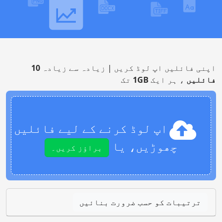
اپنی فائلیں اپ لوڈ کریں | زیادہ سے زیادہ
10
فائلیں
، ہر ایک
1GB
تک
اپ لوڈ کرنے کے لیے فائلیں
چھوڑیں، یا
براؤز کریں۔
ترتیبات کو حسب ضرورت بنائیں