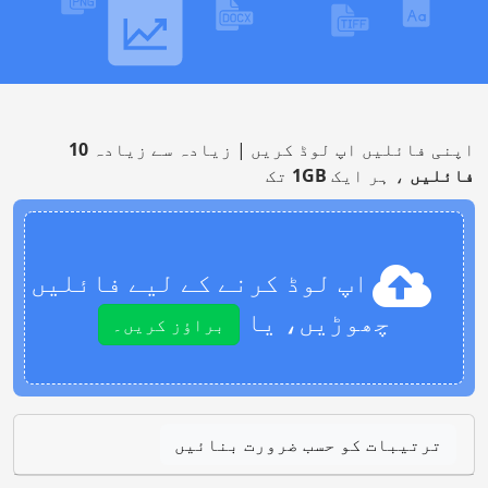
اپنی فائلیں اپ لوڈ کریں | زیادہ سے زیادہ
10
فائلیں
، ہر ایک
1GB
تک
اپ لوڈ کرنے کے لیے فائلیں
چھوڑیں، یا
براؤز کریں۔
ترتیبات کو حسب ضرورت بنائیں