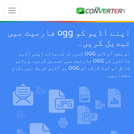
اپنے آڈیو کو ogg فارمیٹ میں
تبدیل کریں۔
اس مفت آن لائن OGG کنورٹر کے ساتھ اپنی آڈیو
فائلوں کو OGG فارمیٹ میں تبدیل کریں۔ ویڈیو
فائل اپ لوڈ کرکے آپ OGG پر آڈیو ٹریک بھی نکال
سکتے ہیں۔