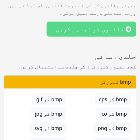
یقینی بنائیں کہ آپ نے درست فائلیں اپ لوڈ کی ہیں
ورنہ تبدیلی درست نہیں ہوگی۔
فائلوں کو تبدیل کریں۔
جلدی رسائی
کچھ مشہور کنورٹرز کو جلدی سے استعمال کریں۔
bmp کنورٹر
bmp کو eps
bmp کو gif
bmp کو ico
bmp کو jpg
bmp کو png
bmp کو svg