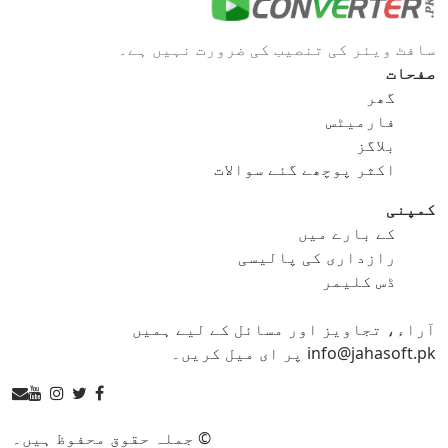
gif کو bmp
gif کو eps
سافٹ ویئر کی تنصیب کی ضرورت نہیں ہے۔
gif کو ico
gif کو jpg
صفحات
گھر
gif کو png
gif کو svg
فارمیٹس
بلاگز
gif کو tga
اکثر پوچھے گئے سوالات
کمپنی
کے بارے میں
ico کنورٹر
رازداری کی پالیسی
ڈس کلیمر
ico کو bmp
ico کو eps
آراء، تجاویز اور مسائل کے لیے ہمیں
ico کو gif
ico کو jpg
info@jahasoft.pk پر ای میل کریں۔
ico کو png
ico کو svg
ico کو tga
© جملہ حقوق محفوظ ہیں۔