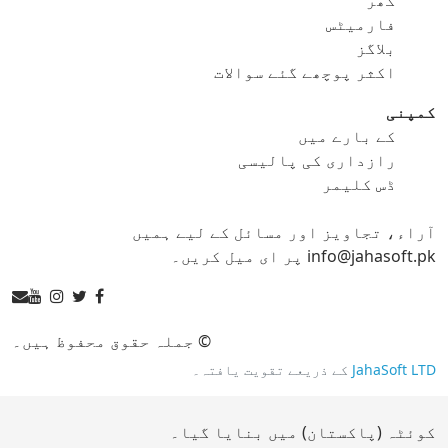
gif کو png
gif کو svg
فارمیٹس
بلاگز
gif کو tga
اکثر پوچھے گئے سوالات
کمپنی
کے بارے میں
ico کنورٹر
رازداری کی پالیسی
ڈس کلیمر
ico کو bmp
ico کو eps
آراء، تجاویز اور مسائل کے لیے ہمیں
ico کو gif
ico کو jpg
info@jahasoft.pk پر ای میل کریں۔
ico کو png
ico کو svg
ico کو tga
© جملہ حقوق محفوظ ہیں۔
JahaSoft LTD
کے ذریعے تقویت یافتہ۔
jpg کنورٹر
کوئٹہ (پاکستان) میں بنایا گیا۔