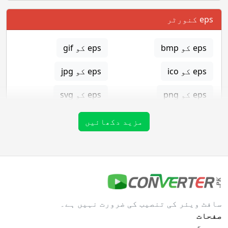
eps کنورٹر
eps کو bmp
eps کو gif
eps کو ico
eps کو jpg
eps کو png
eps کو svg
eps کو tga
مزید دکھائیں
gif کنورٹر
gif کو bmp
gif کو eps
سافٹ ویئر کی تنصیب کی ضرورت نہیں ہے۔
gif کو ico
gif کو jpg
صفحات
گھر