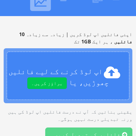
اپنی فائلیں اپ لوڈ کریں | زیادہ سے زیادہ
10
فائلیں
، ہر ایک
1GB
تک
اپ لوڈ کرنے کے لیے فائلیں
چھوڑیں، یا
براؤز کریں۔
یقینی بنائیں کہ آپ نے درست فائلیں اپ لوڈ کی ہیں
ورنہ تبدیلی درست نہیں ہوگی۔
فائلوں کو تبدیل کریں۔