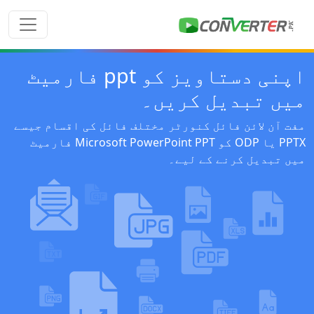
اپنی دستاویز کو ppt فارمیٹ
میں تبدیل کریں۔
مفت آن لائن فائل کنورٹر مختلف فائل کی اقسام جیسے
PPTX یا ODP کو Microsoft PowerPoint PPT فارمیٹ
میں تبدیل کرنے کے لیے۔