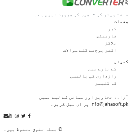
gif کو bmp
gif کو eps
سافٹ ویئر کی تنصیب کی ضرورت نہیں ہے۔
gif کو ico
gif کو jpg
صفحات
گھر
gif کو png
gif کو svg
فارمیٹس
بلاگز
gif کو tga
اکثر پوچھے گئے سوالات
کمپنی
کے بارے میں
ico کنورٹر
رازداری کی پالیسی
ڈس کلیمر
ico کو bmp
ico کو eps
آراء، تجاویز اور مسائل کے لیے ہمیں
ico کو gif
ico کو jpg
info@jahasoft.pk پر ای میل کریں۔
ico کو png
ico کو svg
ico کو tga
© جملہ حقوق محفوظ ہیں۔