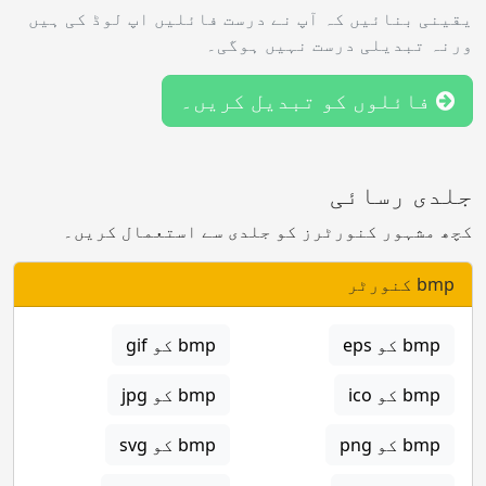
یقینی بنائیں کہ آپ نے درست فائلیں اپ لوڈ کی ہیں
ورنہ تبدیلی درست نہیں ہوگی۔
فائلوں کو تبدیل کریں۔
جلدی رسائی
کچھ مشہور کنورٹرز کو جلدی سے استعمال کریں۔
bmp کنورٹر
bmp کو eps
bmp کو gif
bmp کو ico
bmp کو jpg
bmp کو png
bmp کو svg