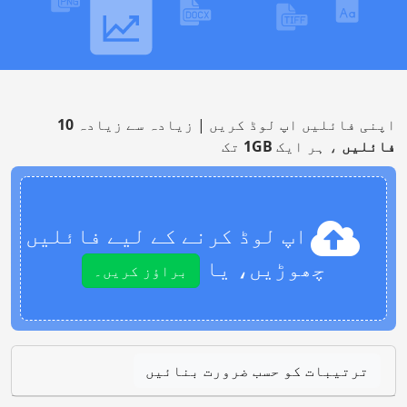
اپنی فائلیں اپ لوڈ کریں | زیادہ سے زیادہ
10
فائلیں
، ہر ایک
1GB
تک
اپ لوڈ کرنے کے لیے فائلیں
چھوڑیں، یا
براؤز کریں۔
ترتیبات کو حسب ضرورت بنائیں