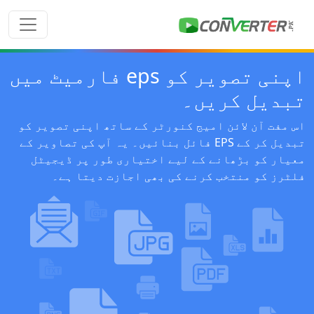
اپنی تصویر کو eps فارمیٹ میں
تبدیل کریں۔
اس مفت آن لائن امیج کنورٹر کے ساتھ اپنی تصویر کو
تبدیل کر کے EPS فائل بنائیں۔ یہ آپ کی تصاویر کے
معیار کو بڑھانے کے لیے اختیاری طور پر ڈیجیٹل
فلٹرز کو منتخب کرنے کی بھی اجازت دیتا ہے۔