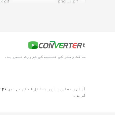
gif کو png
gif کو svg
gif کو tga
jpg کنورٹر
jpg کو bmp
jpg کو eps
سافٹ ویئر کی تنصیب کی ضرورت نہیں ہے۔
jpg کو gif
jpg کو ico
jpg کو png
jpg کو svg
jpg کو tga
کریں۔
svg کنورٹر