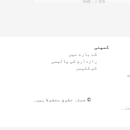
ico کو svg
کمپنی
کے بارے میں
png کو eps
رازداری کی پالیسی
png کو ico
ڈس کلیمر
ت
png کو svg
© جملہ حقوق محفوظ ہیں۔
فتہ۔