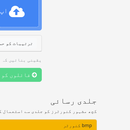
اپ 
ترتیبات کو حس
یقینی بنائیں کہ آ
فائلوں کو 
جلدی رسائی
کچھ مشہور کنورٹرز کو جلدی سے استعمال ک
bmp کنورٹر