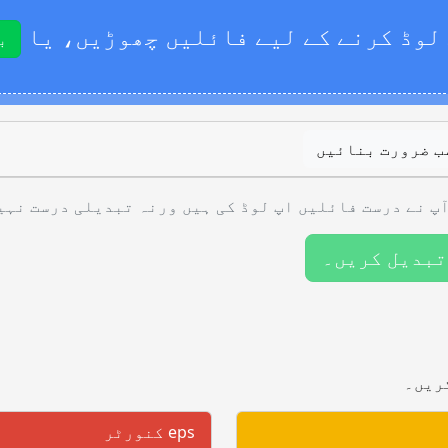
لوڈ کرنے کے لیے فائلیں چھوڑیں، یا
ب
ب ضرورت بنائیں
پ نے درست فائلیں اپ لوڈ کی ہیں ورنہ تبدیلی درست نہی
تبدیل کریں۔
ریں۔
eps کنورٹر