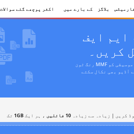
ارمیٹس
بلاگز
کے بارے میں
اکثر پوچھے گئے سوالات
 ایم ایف
 کریں۔
اس مفت آن لائن آڈیو کنورٹر کے ساتھ اپنی موسیقی کو MMF رنگ ٹون
 آڈیو بھی نکال سکتے
ڈ کریں | زیادہ سے زیادہ
10 فائلیں
، ہر ایک
1GB
تک