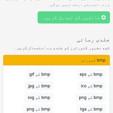
ورنہ تبدیلی درست نہیں ہوگی۔
فائلوں کو تبدیل کریں۔
جلدی رسائی
کچھ مشہور کنورٹرز کو جلدی سے استعمال کریں۔
bmp کنورٹر
bmp کو eps
bmp کو gif
bmp کو ico
bmp کو jpg
bmp کو png
bmp کو svg
bmp کو tga
bmp کو png