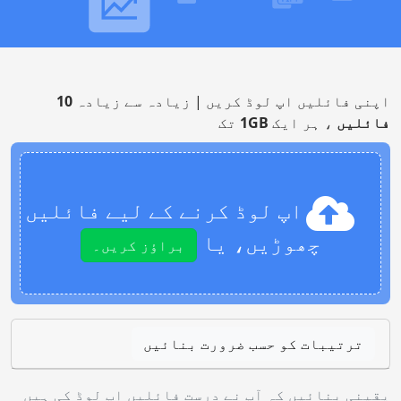
اپنی فائلیں اپ لوڈ کریں | زیادہ سے زیادہ
10
فائلیں
، ہر ایک
1GB
تک
اپ لوڈ کرنے کے لیے فائلیں
چھوڑیں، یا
براؤز کریں۔
ترتیبات کو حسب ضرورت بنائیں
یقینی بنائیں کہ آپ نے درست فائلیں اپ لوڈ کی ہیں