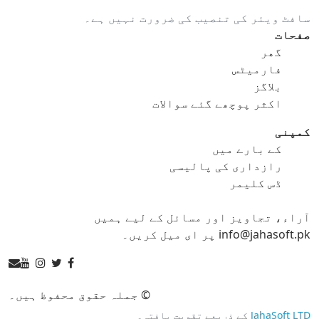
سافٹ ویئر کی تنصیب کی ضرورت نہیں ہے۔
gif کو ico
gif کو jpg
صفحات
گھر
gif کو png
gif کو svg
فارمیٹس
بلاگز
gif کو tga
اکثر پوچھے گئے سوالات
کمپنی
کے بارے میں
ico کنورٹر
رازداری کی پالیسی
ڈس کلیمر
ico کو bmp
ico کو eps
آراء، تجاویز اور مسائل کے لیے ہمیں
ico کو gif
ico کو jpg
info@jahasoft.pk پر ای میل کریں۔
ico کو png
ico کو svg
ico کو tga
© جملہ حقوق محفوظ ہیں۔
JahaSoft LTD
کے ذریعے تقویت یافتہ۔