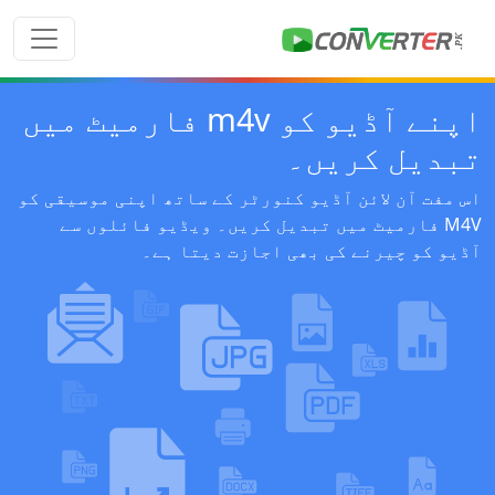
اپنے آڈیو کو m4v فارمیٹ میں
تبدیل کریں۔
اس مفت آن لائن آڈیو کنورٹر کے ساتھ اپنی موسیقی کو
M4V فارمیٹ میں تبدیل کریں۔ ویڈیو فائلوں سے
آڈیو کو چیرنے کی بھی اجازت دیتا ہے۔