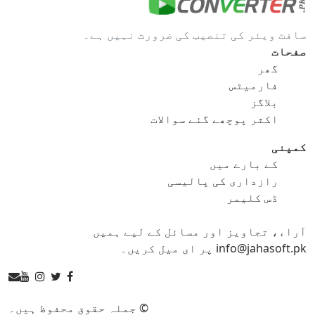
gif کو bmp
gif کو eps
سافٹ ویئر کی تنصیب کی ضرورت نہیں ہے۔
gif کو ico
gif کو jpg
صفحات
گھر
gif کو png
gif کو svg
فارمیٹس
بلاگز
gif کو tga
اکثر پوچھے گئے سوالات
کمپنی
کے بارے میں
ico کنورٹر
رازداری کی پالیسی
ڈس کلیمر
ico کو bmp
ico کو eps
آراء، تجاویز اور مسائل کے لیے ہمیں
ico کو gif
ico کو jpg
info@jahasoft.pk پر ای میل کریں۔
ico کو png
ico کو svg
ico کو tga
© جملہ حقوق محفوظ ہیں۔