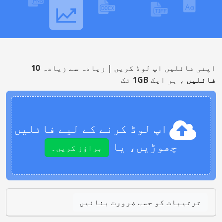
اپنی فائلیں اپ لوڈ کریں | زیادہ سے زیادہ
10
فائلیں
، ہر ایک
1GB
تک
اپ لوڈ کرنے کے لیے فائلیں
چھوڑیں، یا
براؤز کریں۔
ترتیبات کو حسب ضرورت بنائیں