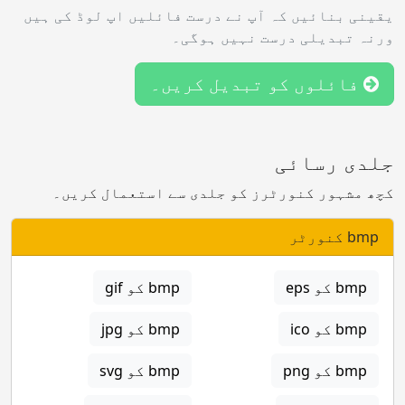
یقینی بنائیں کہ آپ نے درست فائلیں اپ لوڈ کی ہیں
ورنہ تبدیلی درست نہیں ہوگی۔
فائلوں کو تبدیل کریں۔
جلدی رسائی
کچھ مشہور کنورٹرز کو جلدی سے استعمال کریں۔
bmp کنورٹر
bmp کو eps
bmp کو gif
bmp کو ico
bmp کو jpg
bmp کو png
bmp کو svg