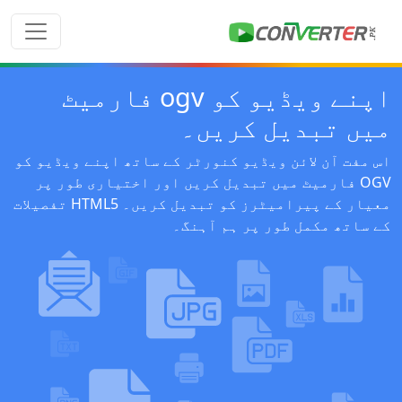
اپنے ویڈیو کو ogv فارمیٹ
میں تبدیل کریں۔
اس مفت آن لائن ویڈیو کنورٹر کے ساتھ اپنے ویڈیو کو
OGV فارمیٹ میں تبدیل کریں اور اختیاری طور پر
معیار کے پیرامیٹرز کو تبدیل کریں۔ HTML5 تفصیلات
کے ساتھ مکمل طور پر ہم آہنگ۔