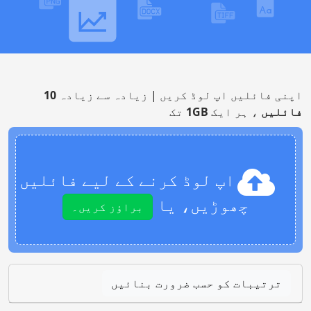
اپنی فائلیں اپ لوڈ کریں | زیادہ سے زیادہ
10
فائلیں
، ہر ایک
1GB
تک
اپ لوڈ کرنے کے لیے فائلیں
چھوڑیں، یا
براؤز کریں۔
ترتیبات کو حسب ضرورت بنائیں