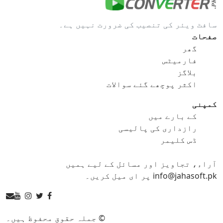
gif کو bmp
gif کو eps
سافٹ ویئر کی تنصیب کی ضرورت نہیں ہے۔
gif کو ico
gif کو jpg
صفحات
گھر
gif کو png
gif کو svg
فارمیٹس
بلاگز
gif کو tga
اکثر پوچھے گئے سوالات
کمپنی
کے بارے میں
ico کنورٹر
رازداری کی پالیسی
ڈس کلیمر
ico کو bmp
ico کو eps
آراء، تجاویز اور مسائل کے لیے ہمیں
ico کو gif
ico کو jpg
info@jahasoft.pk پر ای میل کریں۔
ico کو png
ico کو svg
ico کو tga
© جملہ حقوق محفوظ ہیں۔