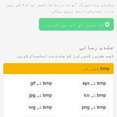
یقینی بنائیں کہ آپ نے درست فائلیں اپ لوڈ کی ہیں
ورنہ تبدیلی درست نہیں ہوگی۔
فائلوں کو تبدیل کریں۔
جلدی رسائی
کچھ مشہور کنورٹرز کو جلدی سے استعمال کریں۔
bmp کنورٹر
bmp کو eps
bmp کو gif
bmp کو ico
bmp کو jpg
bmp کو png
bmp کو svg