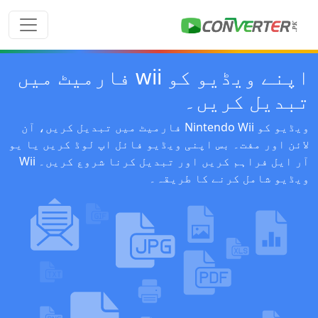
اپنے ویڈیو کو wii فارمیٹ میں
تبدیل کریں۔
ویڈیو کو Nintendo Wii فارمیٹ میں تبدیل کریں، آن
لائن اور مفت۔ بس اپنی ویڈیو فائل اپ لوڈ کریں یا یو
آر ایل فراہم کریں اور تبدیل کرنا شروع کریں۔ Wii
ویڈیو شامل کرنے کا طریقہ۔