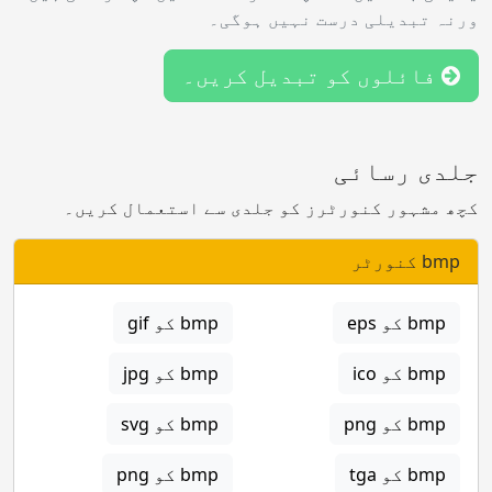
ورنہ تبدیلی درست نہیں ہوگی۔
فائلوں کو تبدیل کریں۔
جلدی رسائی
کچھ مشہور کنورٹرز کو جلدی سے استعمال کریں۔
bmp کنورٹر
bmp کو eps
bmp کو gif
bmp کو ico
bmp کو jpg
bmp کو png
bmp کو svg
bmp کو tga
bmp کو png