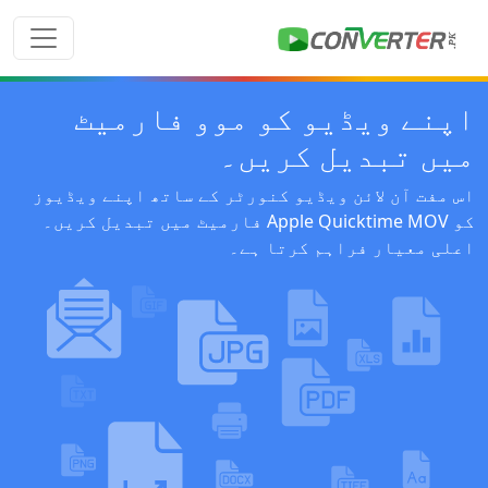
اپنے ویڈیو کو موو فارمیٹ
میں تبدیل کریں۔
اس مفت آن لائن ویڈیو کنورٹر کے ساتھ اپنے ویڈیوز
کو Apple Quicktime MOV فارمیٹ میں تبدیل کریں۔
اعلی معیار فراہم کرتا ہے۔