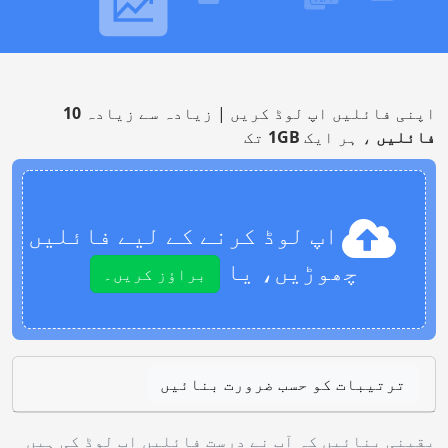
اپنی فائلیں اپ لوڈ کریں | زیادہ سے زیادہ
10
فائلیں
، ہر ایک
1GB
تک
اپ لوڈ کرنے کے لیے فائلیں
چھوڑیں، یا
براؤز کریں۔
ترتیبات کو حسب ضرورت بنائیں
یقینی بنائیں کہ آپ نے درست فائلیں اپ لوڈ کی ہیں