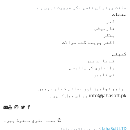
سافٹ ویئر کی تنصیب کی ضرورت نہیں ہے۔
gif کو ico
gif کو jpg
صفحات
گھر
gif کو png
gif کو svg
فارمیٹس
بلاگز
gif کو tga
اکثر پوچھے گئے سوالات
کمپنی
کے بارے میں
ico کنورٹر
رازداری کی پالیسی
ڈس کلیمر
ico کو bmp
ico کو eps
آراء، تجاویز اور مسائل کے لیے ہمیں
ico کو gif
ico کو jpg
info@jahasoft.pk پر ای میل کریں۔
ico کو png
ico کو svg
ico کو tga
© جملہ حقوق محفوظ ہیں۔
JahaSoft LTD
کے ذریعے تقویت یافتہ۔