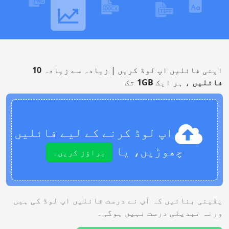
اپنی فائلیں اپ لوڈ کریں | زیادہ سے زیادہ
10
فائلیں
، ہر ایک
1GB
تک
اپ لوڈ کرنے کے لیے فائلیں
چھوڑیں، یا
براؤز کریں۔
یقینی بنائیں کہ آپ نے درست فائلیں اپ لوڈ کی ہیں
ورنہ تبدیلی درست نہیں ہوگی۔