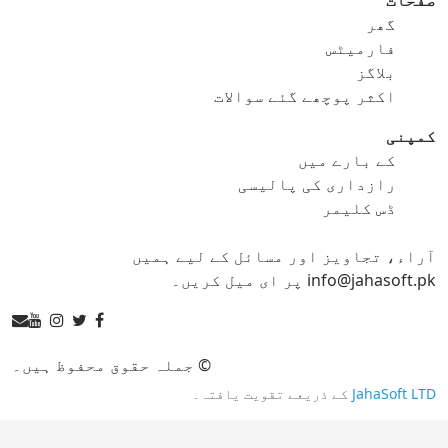
گھر
gif کو png
gif کو svg
فارمیٹس
بلاگز
gif کو tga
اکثر پوچھے گئے سوالات
کمپنی
کے بارے میں
ico کنورٹر
رازداری کی پالیسی
ڈس کلیمر
ico کو bmp
ico کو eps
آراء، تجاویز اور مسائل کے لیے ہمیں
ico کو gif
ico کو jpg
info@jahasoft.pk پر ای میل کریں۔
ico کو png
ico کو svg
ico کو tga
© جملہ حقوق محفوظ ہیں۔
JahaSoft LTD
کے ذریعے تقویت یافتہ۔
jpg کنورٹر