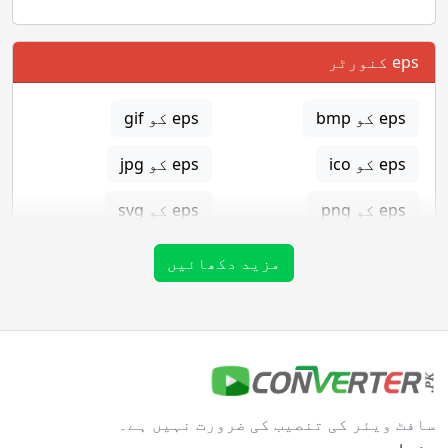
eps کنورٹر
eps کو bmp
eps کو gif
eps کو ico
eps کو jpg
eps کو png
eps کو svg
eps کو tga
مزید دکھائیں
gif کنورٹر
gif کو bmp
gif کو eps
سافٹ ویئر کی تنصیب کی ضرورت نہیں ہے۔
gif کو ico
gif کو jpg
صفحات