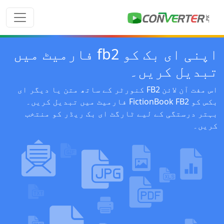
اپنی ای بک کو fb2 فارمیٹ میں
تبدیل کریں۔
اس مفت آن لائن FB2 کنورٹر کے ساتھ متن یا دیگر ای
بکس کو FictionBook FB2 فارمیٹ میں تبدیل کریں۔
بہتر درستگی کے لیے ٹارگٹ ای بک ریڈر کو منتخب
کریں۔