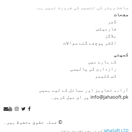
سافٹ ویئر کی تنصیب کی ضرورت نہیں ہے۔
gif کو ico
gif کو jpg
صفحات
گھر
gif کو png
gif کو svg
فارمیٹس
بلاگز
gif کو tga
اکثر پوچھے گئے سوالات
کمپنی
کے بارے میں
ico کنورٹر
رازداری کی پالیسی
ڈس کلیمر
ico کو bmp
ico کو eps
آراء، تجاویز اور مسائل کے لیے ہمیں
ico کو gif
ico کو jpg
info@jahasoft.pk پر ای میل کریں۔
ico کو png
ico کو svg
ico کو tga
© جملہ حقوق محفوظ ہیں۔
JahaSoft LTD
کے ذریعے تقویت یافتہ۔