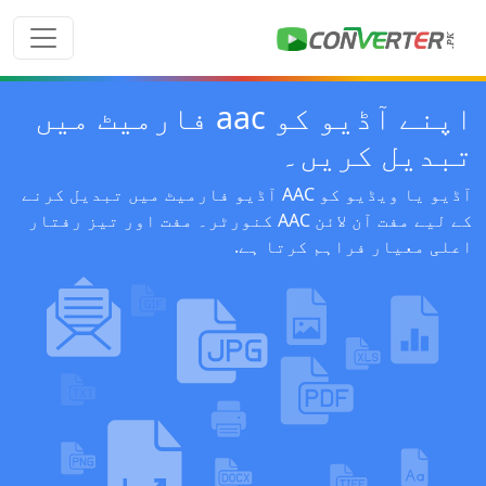
اپنے آڈیو کو aac فارمیٹ میں
تبدیل کریں۔
آڈیو یا ویڈیو کو AAC آڈیو فارمیٹ میں تبدیل کرنے
کے لیے مفت آن لائن AAC کنورٹر۔ مفت اور تیز رفتار
اعلی معیار فراہم کرتا ہے.