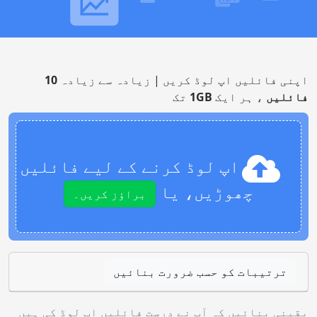
اپنی فائلیں اپ لوڈ کریں | زیادہ سے زیادہ
10
فائلیں
، ہر ایک
1GB
تک
اپ لوڈ کرنے کے لیے فائلیں
چھوڑیں، یا
براؤز کریں۔
ترتیبات کو حسب ضرورت بنائیں
یقینی بنائیں کہ آپ نے درست فائلیں اپ لوڈ کی ہیں