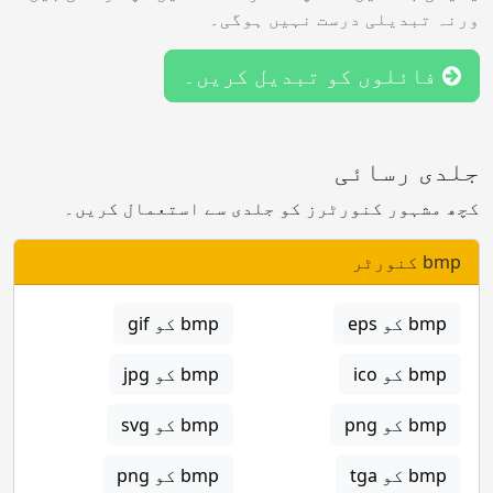
ورنہ تبدیلی درست نہیں ہوگی۔
فائلوں کو تبدیل کریں۔
جلدی رسائی
کچھ مشہور کنورٹرز کو جلدی سے استعمال کریں۔
bmp کنورٹر
bmp کو eps
bmp کو gif
bmp کو ico
bmp کو jpg
bmp کو png
bmp کو svg
bmp کو tga
bmp کو png