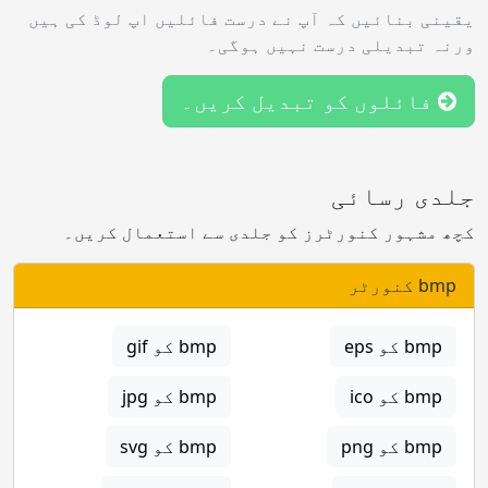
یقینی بنائیں کہ آپ نے درست فائلیں اپ لوڈ کی ہیں
ورنہ تبدیلی درست نہیں ہوگی۔
فائلوں کو تبدیل کریں۔
جلدی رسائی
کچھ مشہور کنورٹرز کو جلدی سے استعمال کریں۔
bmp کنورٹر
bmp کو eps
bmp کو gif
bmp کو ico
bmp کو jpg
bmp کو png
bmp کو svg