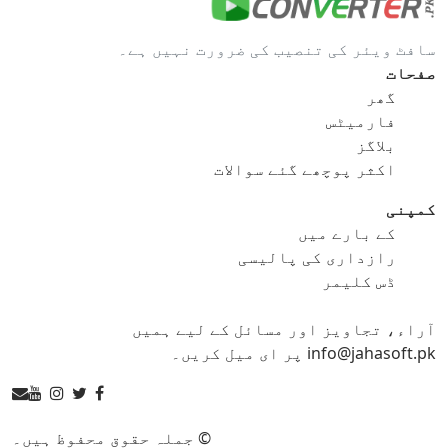
gif کو bmp
gif کو eps
سافٹ ویئر کی تنصیب کی ضرورت نہیں ہے۔
gif کو ico
gif کو jpg
صفحات
گھر
gif کو png
gif کو svg
فارمیٹس
بلاگز
gif کو tga
اکثر پوچھے گئے سوالات
کمپنی
کے بارے میں
ico کنورٹر
رازداری کی پالیسی
ڈس کلیمر
ico کو bmp
ico کو eps
آراء، تجاویز اور مسائل کے لیے ہمیں
ico کو gif
ico کو jpg
info@jahasoft.pk پر ای میل کریں۔
ico کو png
ico کو svg
ico کو tga
© جملہ حقوق محفوظ ہیں۔