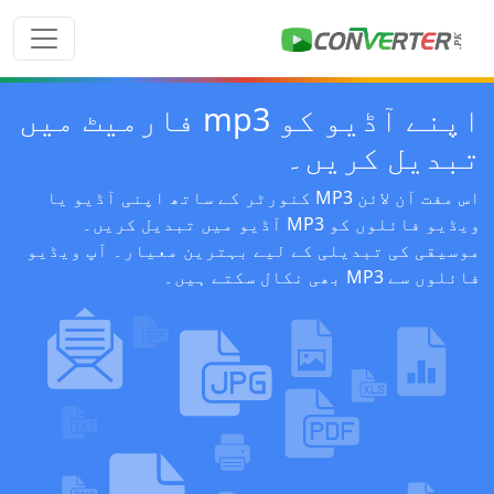
اپنے آڈیو کو mp3 فارمیٹ میں
تبدیل کریں۔
اس مفت آن لائن MP3 کنورٹر کے ساتھ اپنی آڈیو یا
ویڈیو فائلوں کو MP3 آڈیو میں تبدیل کریں۔
موسیقی کی تبدیلی کے لیے بہترین معیار۔ آپ ویڈیو
فائلوں سے MP3 بھی نکال سکتے ہیں۔