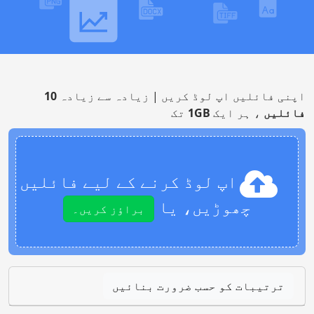
اپنی فائلیں اپ لوڈ کریں | زیادہ سے زیادہ
10
فائلیں
، ہر ایک
1GB
تک
اپ لوڈ کرنے کے لیے فائلیں
چھوڑیں، یا
براؤز کریں۔
ترتیبات کو حسب ضرورت بنائیں