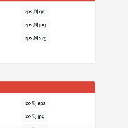
eps 到 gif
eps 到 jpg
eps 到 svg
ico 到 eps
ico 到 jpg