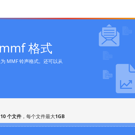
mmf 格式
 MMF 铃声格式。还可以从
多
10 个文件
，每个文件最大
1GB