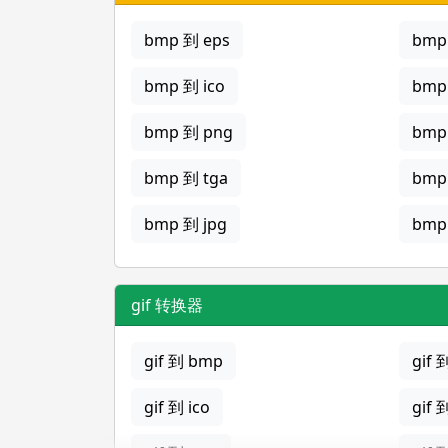
bmp 到 eps
bmp 
bmp 到 ico
bmp
bmp 到 png
bmp
bmp 到 tga
bmp
bmp 到 jpg
bmp 
gif 转换器
gif 到 bmp
gif 
gif 到 ico
gif 