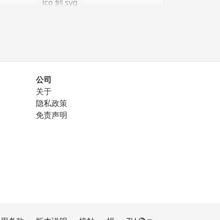
ico 到 svg
公司
关于
png 到 eps
隐私政策
免责声明
png 到 ico
png 到 svg