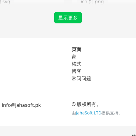
到 svg
ico 到 png
ico 到 tga
显示更多
png 转换器
页面
家
到 eps
png 到 bmp
格式
到 ico
博客
png 到 gif
常问问题
到 svg
png 到 jpg
png 到 tga
© 版权所有。
jahasoft.pk
由
JahaSoft LTD
提供支持。
tga 转换器