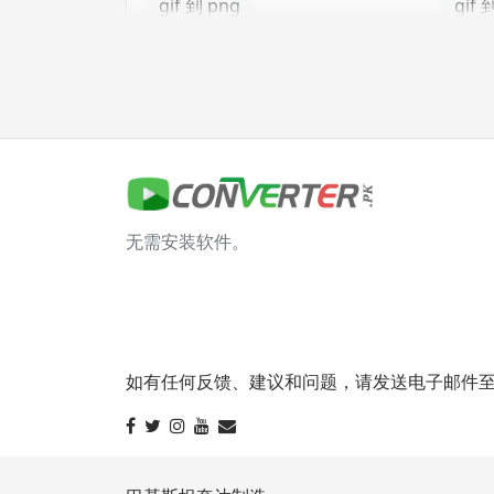
gif 到 png
gif 
gif 到 tga
jpg 转换器
jpg 到 bmp
jpg 
无需安装软件。
jpg 到 gif
jpg 
jpg 到 png
jpg 
jpg 到 tga
如有任何反馈、建议和问题，请发送电子邮件至 info@
svg 转换器