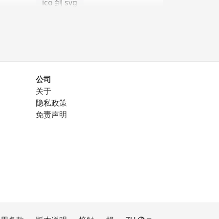
ico 到 svg
公司
关于
png 到 eps
隐私政策
免责声明
png 到 ico
png 到 svg