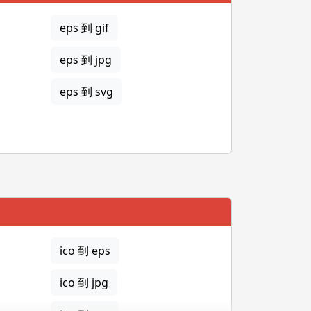
eps 到 gif
eps 到 jpg
eps 到 svg
ico 到 eps
ico 到 jpg