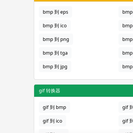
bmp 到 eps
bmp 
bmp 到 ico
bmp
bmp 到 png
bmp
bmp 到 tga
bmp
bmp 到 jpg
bmp 
gif 转换器
gif 到 bmp
gif 
gif 到 ico
gif 