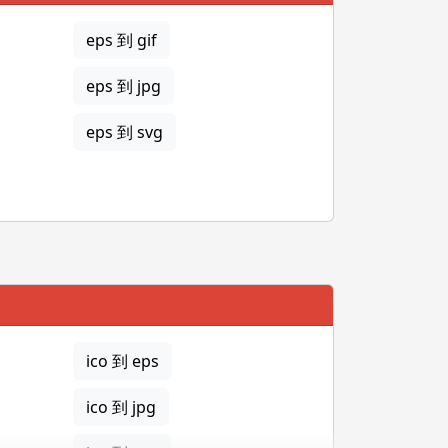
eps 到 gif
eps 到 jpg
eps 到 svg
ico 到 eps
ico 到 jpg