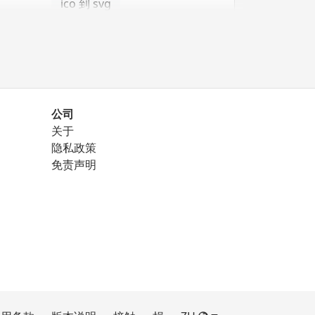
ico 到 svg
公司
关于
png 到 eps
隐私政策
免责声明
png 到 ico
png 到 svg