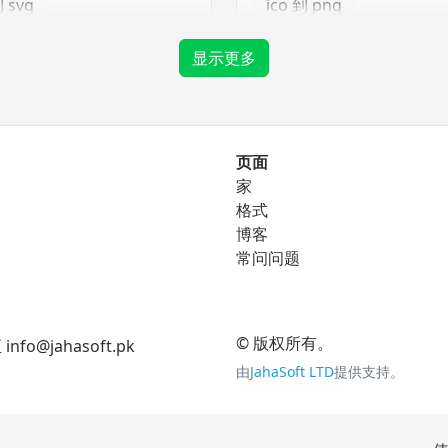
到 svg
ico 到 png
ico 到 tga
显示更多
png 转换器
页面
家
到 eps
png 到 bmp
格式
到 ico
博客
png 到 gif
常问问题
到 svg
png 到 jpg
png 到 tga
© 版权所有。
jahasoft.pk
由
JahaSoft LTD
提供支持。
tga 转换器