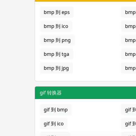
bmp 到 eps
bmp 
bmp 到 ico
bmp
bmp 到 png
bmp
bmp 到 tga
bmp
bmp 到 jpg
bmp 
gif 转换器
gif 到 bmp
gif 
gif 到 ico
gif 