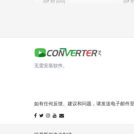
gif 到 png
gif 
gif 到 tga
jpg 转换器
jpg 到 bmp
jpg 
无需安装软件。
jpg 到 gif
jpg 
jpg 到 png
jpg 
jpg 到 tga
如有任何反馈、建议和问题，请发送电子邮件至 info@
svg 转换器