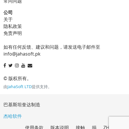
常问问题
公司
关于
ico 转换器
隐私政策
免责声明
ico 到 bmp
ico 到 eps
如有任何反馈、建议和问题，请发送电子邮件至
ico 到 gif
ico 到 jpg
info@jahasoft.pk
ico 到 png
ico 到 svg
ico 到 tga
© 版权所有。
由
JahaSoft LTD
提供支持。
jpg 转换器
巴基斯坦奎达制造
jpg 到 bmp
jpg 到 eps
杰哈软件
使用条款
版本说明
接触
捐
ZH
jpg 到 gif
jpg 到 ico