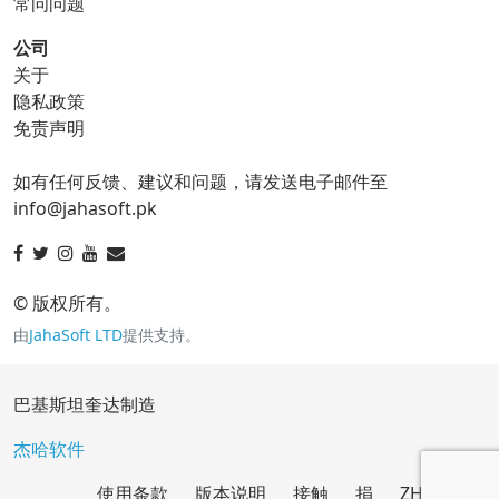
常问问题
公司
关于
ico 转换器
隐私政策
免责声明
ico 到 bmp
ico 到 eps
如有任何反馈、建议和问题，请发送电子邮件至
ico 到 gif
ico 到 jpg
info@jahasoft.pk
ico 到 png
ico 到 svg
ico 到 tga
© 版权所有。
由
JahaSoft LTD
提供支持。
jpg 转换器
巴基斯坦奎达制造
jpg 到 bmp
jpg 到 eps
杰哈软件
使用条款
版本说明
接触
捐
ZH
jpg 到 gif
jpg 到 ico