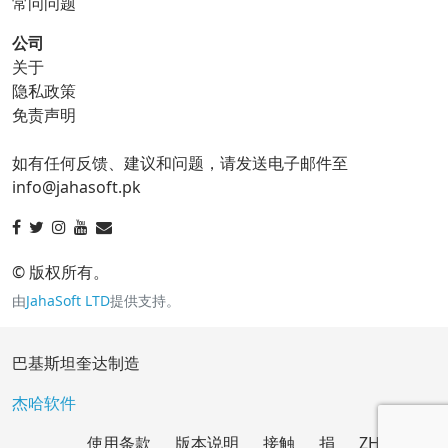
常问问题
公司
关于
ico 转换器
隐私政策
免责声明
ico 到 bmp
ico 到 eps
如有任何反馈、建议和问题，请发送电子邮件至
ico 到 gif
ico 到 jpg
info@jahasoft.pk
ico 到 png
ico 到 svg
ico 到 tga
© 版权所有。
由
JahaSoft LTD
提供支持。
jpg 转换器
巴基斯坦奎达制造
jpg 到 bmp
jpg 到 eps
杰哈软件
使用条款
版本说明
接触
捐
ZH
jpg 到 gif
jpg 到 ico