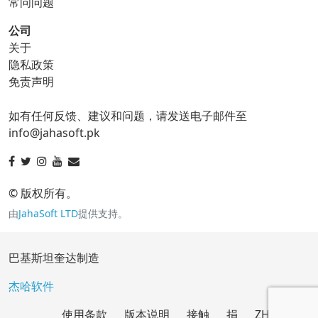
常问问题
公司
关于
ico 转换器
隐私政策
免责声明
ico 到 bmp
ico 到 eps
如有任何反馈、建议和问题，请发送电子邮件至
ico 到 gif
ico 到 jpg
info@jahasoft.pk
ico 到 png
ico 到 svg
ico 到 tga
© 版权所有。
由
JahaSoft LTD
提供支持。
jpg 转换器
巴基斯坦奎达制造
jpg 到 bmp
jpg 到 eps
杰哈软件
使用条款
版本说明
接触
捐
ZH
jpg 到 gif
jpg 到 ico