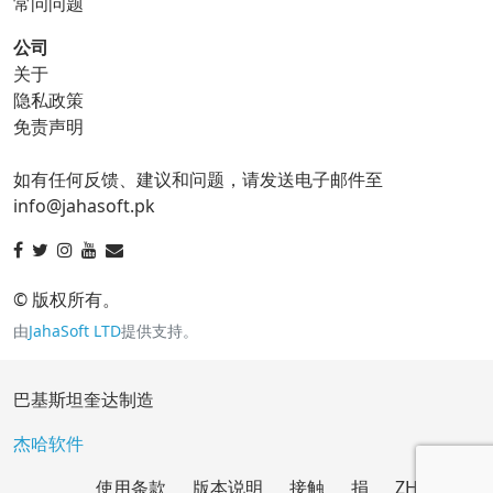
常问问题
公司
关于
ico 转换器
隐私政策
免责声明
ico 到 bmp
ico 到 eps
如有任何反馈、建议和问题，请发送电子邮件至
ico 到 gif
ico 到 jpg
info@jahasoft.pk
ico 到 png
ico 到 svg
ico 到 tga
© 版权所有。
由
JahaSoft LTD
提供支持。
jpg 转换器
巴基斯坦奎达制造
jpg 到 bmp
jpg 到 eps
杰哈软件
使用条款
版本说明
接触
捐
ZH
jpg 到 gif
jpg 到 ico