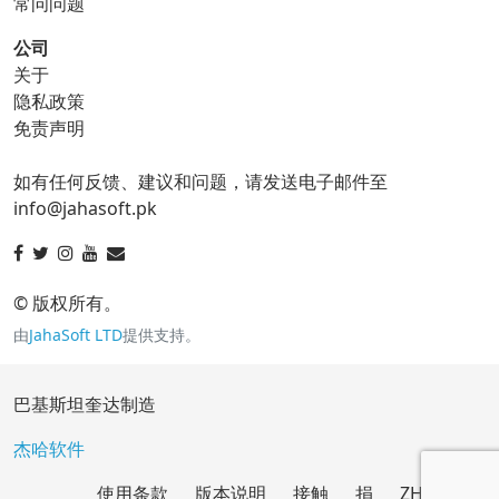
常问问题
公司
关于
ico 转换器
隐私政策
免责声明
ico 到 bmp
ico 到 eps
如有任何反馈、建议和问题，请发送电子邮件至
ico 到 gif
ico 到 jpg
info@jahasoft.pk
ico 到 png
ico 到 svg
ico 到 tga
© 版权所有。
由
JahaSoft LTD
提供支持。
jpg 转换器
巴基斯坦奎达制造
jpg 到 bmp
jpg 到 eps
杰哈软件
使用条款
版本说明
接触
捐
ZH
jpg 到 gif
jpg 到 ico