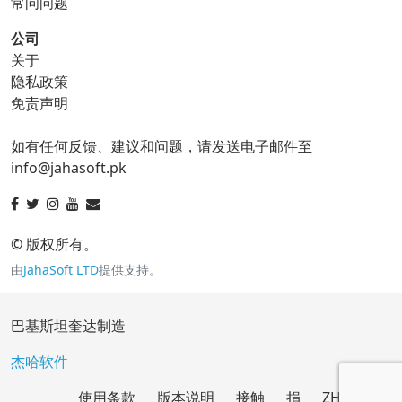
常问问题
公司
关于
ico 转换器
隐私政策
免责声明
ico 到 bmp
ico 到 eps
如有任何反馈、建议和问题，请发送电子邮件至
ico 到 gif
ico 到 jpg
info@jahasoft.pk
ico 到 png
ico 到 svg
ico 到 tga
© 版权所有。
由
JahaSoft LTD
提供支持。
jpg 转换器
巴基斯坦奎达制造
jpg 到 bmp
jpg 到 eps
杰哈软件
使用条款
版本说明
接触
捐
ZH
jpg 到 gif
jpg 到 ico