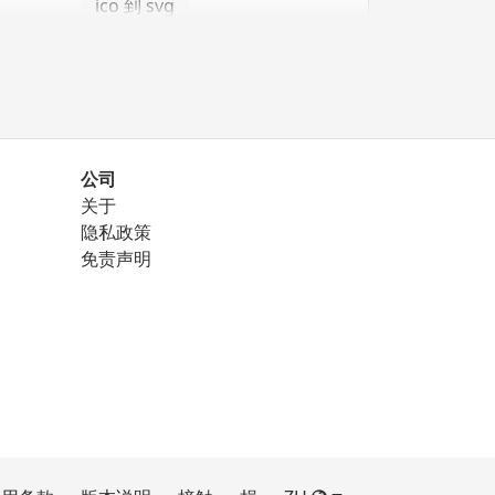
ico 到 svg
公司
关于
png 到 eps
隐私政策
免责声明
png 到 ico
png 到 svg