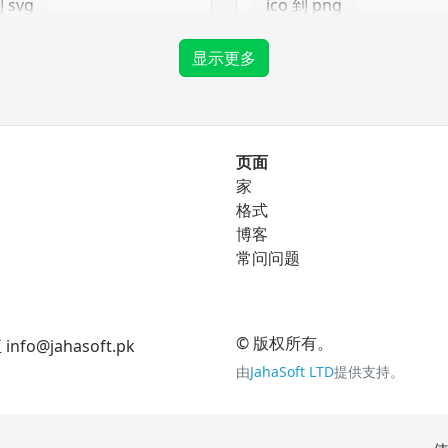
到 svg
ico 到 png
ico 到 tga
显示更多
png 转换器
页面
家
到 eps
png 到 bmp
格式
到 ico
博客
png 到 gif
常问问题
到 svg
png 到 jpg
png 到 tga
© 版权所有。
jahasoft.pk
由
JahaSoft LTD
提供支持。
tga 转换器