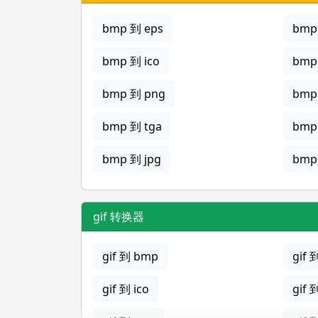
bmp 到 eps
bmp 
bmp 到 ico
bmp
bmp 到 png
bmp
bmp 到 tga
bmp
bmp 到 jpg
bmp 
gif 转换器
gif 到 bmp
gif 
gif 到 ico
gif 