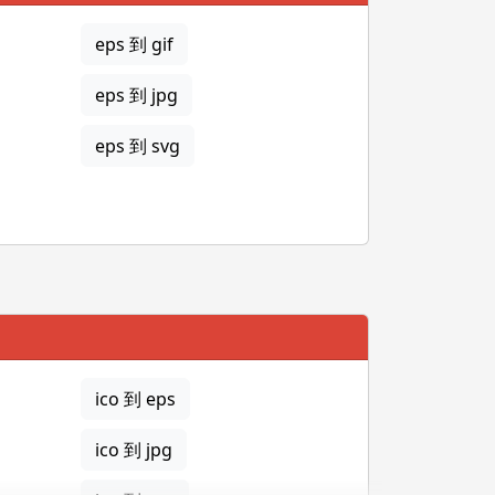
eps 到 gif
eps 到 jpg
eps 到 svg
ico 到 eps
ico 到 jpg