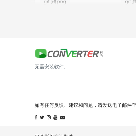
gif 到 png
gif 
gif 到 tga
jpg 转换器
jpg 到 bmp
jpg 
无需安装软件。
jpg 到 gif
jpg 
jpg 到 png
jpg 
jpg 到 tga
如有任何反馈、建议和问题，请发送电子邮件至 info@
svg 转换器