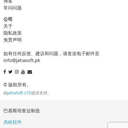
博客
gif 到 tga
常问问题
公司
关于
ico 转换器
隐私政策
免责声明
ico 到 bmp
ico 到 eps
如有任何反馈、建议和问题，请发送电子邮件至
ico 到 gif
ico 到 jpg
info@jahasoft.pk
ico 到 png
ico 到 svg
ico 到 tga
© 版权所有。
由
JahaSoft LTD
提供支持。
jpg 转换器
巴基斯坦奎达制造
jpg 到 bmp
jpg 到 eps
杰哈软件