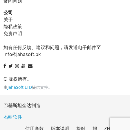
常问问题
公司
关于
ico 转换器
隐私政策
免责声明
ico 到 bmp
ico 到 eps
如有任何反馈、建议和问题，请发送电子邮件至
ico 到 gif
ico 到 jpg
info@jahasoft.pk
ico 到 png
ico 到 svg
ico 到 tga
© 版权所有。
由
JahaSoft LTD
提供支持。
jpg 转换器
巴基斯坦奎达制造
jpg 到 bmp
jpg 到 eps
杰哈软件
使用条款
版本说明
接触
捐
ZH
jpg 到 gif
jpg 到 ico