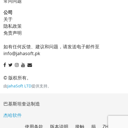
常问问题
公司
关于
ico 转换器
隐私政策
免责声明
ico 到 bmp
ico 到 eps
如有任何反馈、建议和问题，请发送电子邮件至
ico 到 gif
ico 到 jpg
info@jahasoft.pk
ico 到 png
ico 到 svg
ico 到 tga
© 版权所有。
由
JahaSoft LTD
提供支持。
jpg 转换器
巴基斯坦奎达制造
jpg 到 bmp
jpg 到 eps
杰哈软件
使用条款
版本说明
接触
捐
ZH
jpg 到 gif
jpg 到 ico