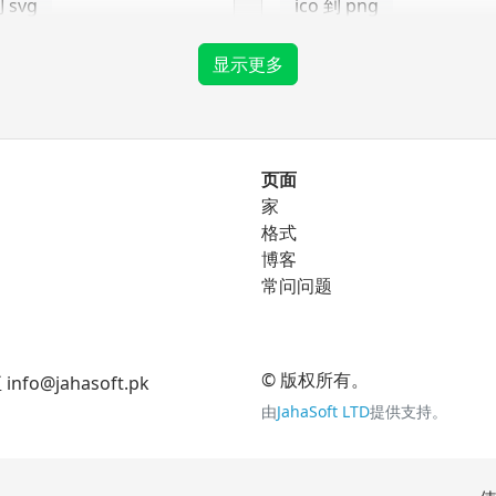
到 svg
ico 到 png
ico 到 tga
显示更多
png 转换器
页面
家
到 eps
png 到 bmp
格式
到 ico
博客
png 到 gif
常问问题
到 svg
png 到 jpg
png 到 tga
© 版权所有。
jahasoft.pk
由
JahaSoft LTD
提供支持。
tga 转换器