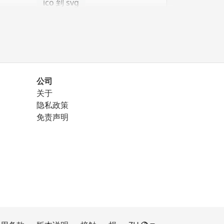
ico 到 svg
公司
关于
png 到 eps
隐私政策
免责声明
png 到 ico
png 到 svg