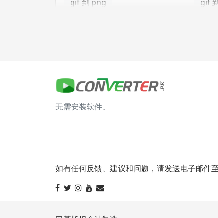
gif 到 png
gif 
gif 到 tga
jpg 转换器
jpg 到 bmp
jpg 
无需安装软件。
jpg 到 gif
jpg 
jpg 到 png
jpg 
jpg 到 tga
如有任何反馈、建议和问题，请发送电子邮件至 info@
svg 转换器