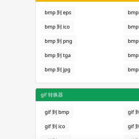
bmp 到 eps
bmp 
bmp 到 ico
bmp
bmp 到 png
bmp
bmp 到 tga
bmp
bmp 到 jpg
bmp 
gif 转换器
gif 到 bmp
gif 
gif 到 ico
gif 