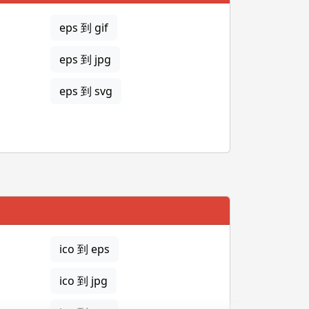
eps 到 gif
eps 到 jpg
eps 到 svg
ico 到 eps
ico 到 jpg